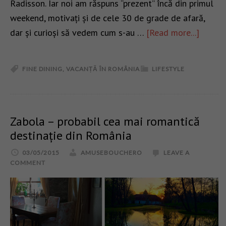
Radisson. Iar noi am răspuns “prezent” încă din primul
weekend, motivați și de cele 30 de grade de afară,
dar și curioși să vedem cum s-au …
[Read more...]
FINE DINING
,
VACANȚĂ ÎN ROMÂNIA
LIFESTYLE
Zabola – probabil cea mai romantică
destinație din România
03/05/2015
AMUSEBOUCHERO
LEAVE A
COMMENT