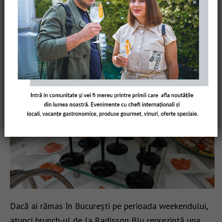
Radisson Blu – brunch pe marginea
piscinei
24/08/2014
AMUSEBOUCHERO
4 COMMENTS
Dacă ai rămas în București pe perioada weekendului,
atunci brunch-ul de la Radisson Blu reprezintă una