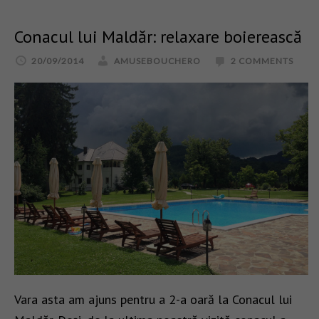
Conacul lui Maldăr: relaxare boierească
20/09/2014
AMUSEBOUCHERO
2 COMMENTS
Vara asta am ajuns pentru a 2-a oară la Conacul lui