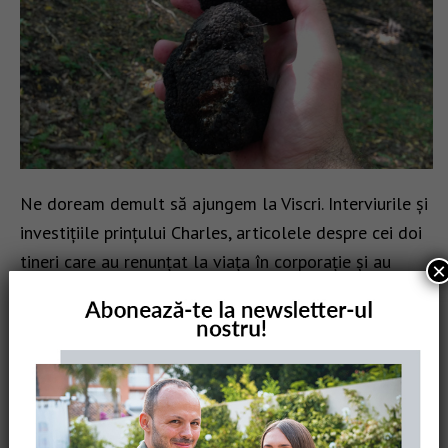
Ne doream demult să ajungem la Viscri. Interviurile și
investițiile prințului Charles, articolele despre cei doi
tineri care au renunțat la viața în corporație și au
×
deschis pensiune în Viscri și, în …
[Read more...]
VACANȚĂ ÎN ROMÂNIA
CITY BREAK IN ROMANIA