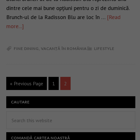
dintre cele mai bune opțiuni pentru o zi de duminică.
Brunch-ul de la Radisson Blu are loc în …
[Read
more...]
FINE DINING
,
VACANȚĂ ÎN ROMÂNIA
LIFESTYLE
« Previous Page
1
2
CAUTARE
COMANDĂ CARTEA NOASTRĂ