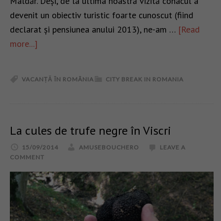
Maldăr. Deși, de la ultima noastră vizită conacul a
devenit un obiectiv turistic foarte cunoscut (fiind
declarat și pensiunea anului 2013), ne-am …
[Read
more...]
VACANȚĂ ÎN ROMÂNIA
CITY BREAK IN ROMANIA
La cules de trufe negre în Viscri
15/09/2014
AMUSEBOUCHERO
LEAVE A
COMMENT