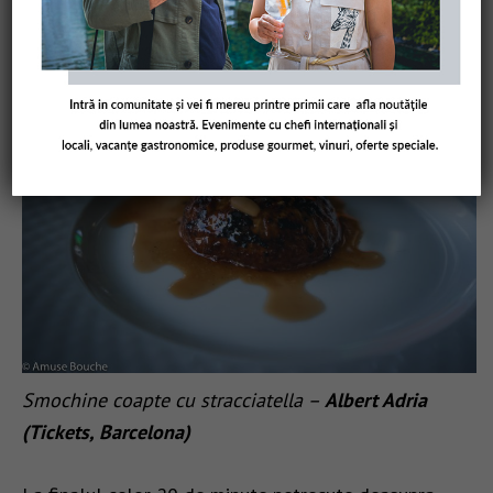
Ied cu hrișcă și arpagic –
Dmitry Zotov (Buro TSUM,
Moscova)
Smochine coapte cu stracciatella –
Albert Adria
(Tickets, Barcelona)