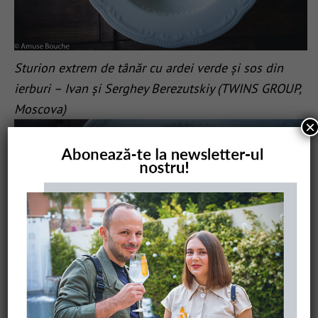
Sturion extrem de tânăr cu ardei verde și sos din
ierburi – Ivan și Serghey Berezutskiy (TWINS GROUP,
Moscova)
×