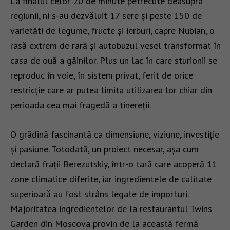
La finalul celor 20 de minute petrecute deasupra
regiunii, ni s-au dezvăluit 17 sere și peste 150 de
varietăti de legume, fructe și ierburi, capre Nubian, o
rasă extrem de rară și autobuzul vesel transformat în
casa de ouă a găinilor. Plus un lac în care sturionii se
reproduc în voie, în sistem privat, ferit de orice
restricție care ar putea limita utilizarea lor chiar din
perioada cea mai fragedă a tinereții.
O grădină fascinantă ca dimensiune, viziune, investiție
și pasiune. Totodată, un proiect necesar, așa cum
declară frații Berezutskiy, într-o tară care acoperă 11
zone climatice diferite, iar ingredientele de calitate
superioară au fost strâns legate de importuri.
Majoritatea ingredientelor de la restaurantul Twins
Garden din Moscova provin de la această fermă