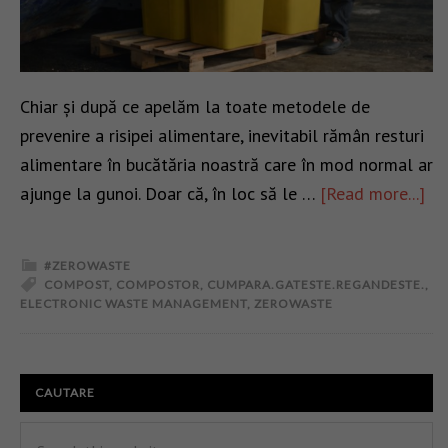
Chiar și după ce apelăm la toate metodele de
prevenire a risipei alimentare, inevitabil rămân resturi
alimentare în bucătăria noastră care în mod normal ar
ajunge la gunoi. Doar că, în loc să le …
[Read more...]
#ZEROWASTE
COMPOST
,
COMPOSTOR
,
CUMPARA.GATESTE.REGANDESTE.
,
ELECTRONIC WASTE MANAGEMENT
,
ZEROWASTE
CAUTARE