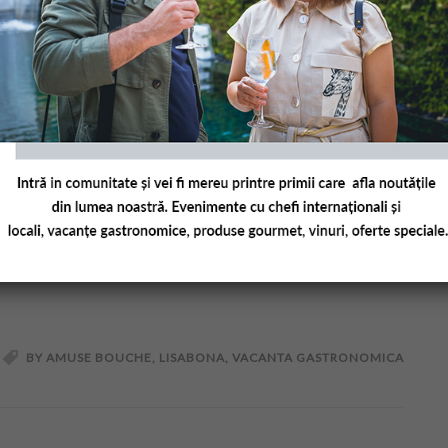
ună cele mai bune restaurante din Lisabona. Capitala
s-au bucurat de o popularizare rapidă în ultimii 15
BY AMUSE BOUCHE
,
LISABONA
,
VACANTA GASTRONOMICA