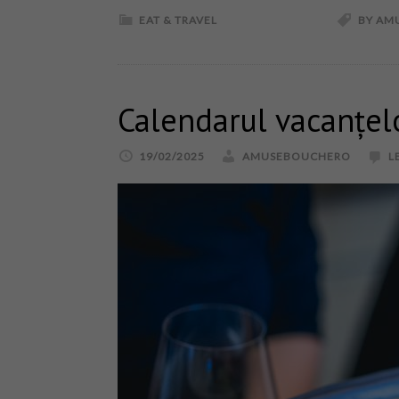
EAT & TRAVEL
BY AM
Calendarul vacanțel
19/02/2025
AMUSEBOUCHERO
L