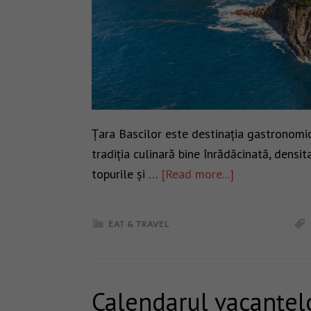
Țara Bascilor este destinația gastronomic
tradiția culinară bine înrădăcinată, densi
topurile și …
[Read more...]
EAT & TRAVEL
Calendarul vacanțel