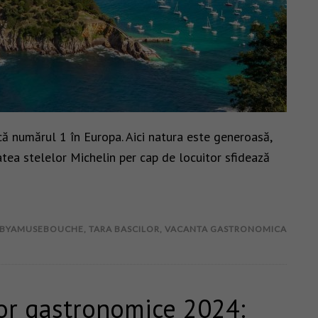
ă numărul 1 în Europa. Aici natura este generoasă,
tatea stelelor Michelin per cap de locuitor sfidează
BYAMUSEBOUCHE
,
TARA BASCILOR
,
VACANTA GASTRONOMICA
or gastronomice 2024: