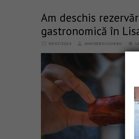
Am deschis rezervăr
gastronomică în Lis
09/07/2024
AMUSEBOUCHERO
L