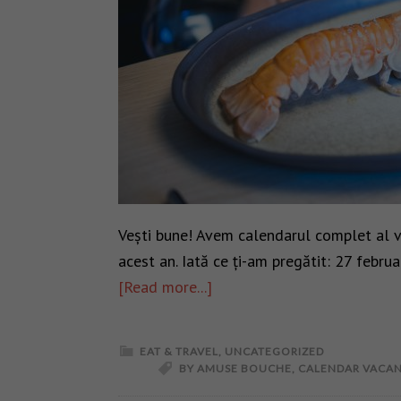
Vești bune! Avem calendarul complet al 
acest an. Iată ce ți-am pregătit: 27 febr
[Read more...]
EAT & TRAVEL
,
UNCATEGORIZED
BY AMUSE BOUCHE
,
CALENDAR VACA