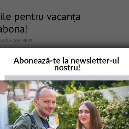
ile pentru vacanța
abona!
EAVE A COMMENT