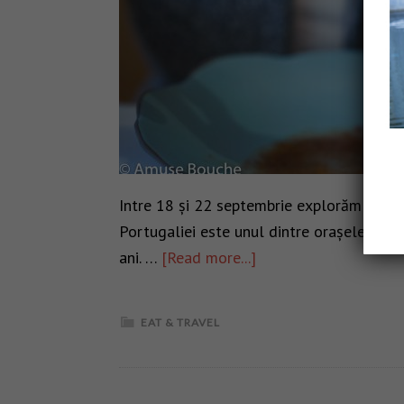
Intre 18 și 22 septembrie explorăm împre
Portugaliei este unul dintre orașele care 
ani. …
[Read more...]
EAT & TRAVEL