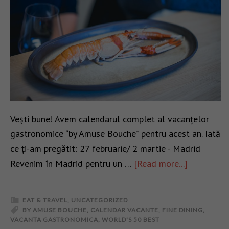
Vești bune! Avem calendarul complet al vacanțelor
gastronomice “by Amuse Bouche” pentru acest an. Iată
ce ți-am pregătit: 27 februarie/ 2 martie - Madrid
Revenim în Madrid pentru un …
[Read more...]
EAT & TRAVEL
,
UNCATEGORIZED
BY AMUSE BOUCHE
,
CALENDAR VACANTE
,
FINE DINING
,
VACANTA GASTRONOMICA
,
WORLD'S 50 BEST