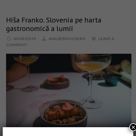
Hiša Franko. Slovenia pe harta
gastronomică a lumii
03/03/2019
AMUSEBOUCHERO
LEAVE A
COMMENT
×