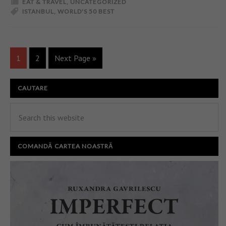
EAT & TRAVEL
,
UNCATEGORIZED
ISTANBUL
,
WORLD'S 50 BEST
1
2
Next Page »
CAUTARE
COMANDĂ CARTEA NOASTRĂ