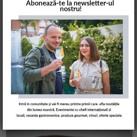
Există 3 mari argumente pentru a vizita Slovenia:
peisajul plin de oportunități pentru iubitorii de natură,
vinurile naturale și, bineînțeles, Hiša Franko, una
dintre cele mai interesante adrese …
[Read more...]
WORLD'S 50 BEST
EAT & TRAVEL
Mikla, Neolokal: revoluția gastronomică
din Turcia
21/01/2018
AMUSEBOUCHERO
LEAVE A
COMMENT