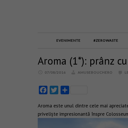
EVENIMENTE
#ZEROWASTE
Aroma (1*): prânz c
07/08/2016
AMUSEBOUCHERO
L
Facebook
Twitter
Partajează
Aroma este unul dintre cele mai apreciate
priveliște impresionantă înspre Colosseum,