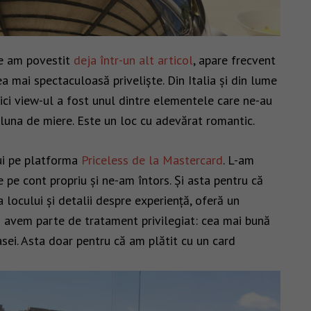
re am povestit
deja într-un alt articol
, apare frecvent
ea mai spectaculoasă priveliște. Din Italia și din lume
aici view-ul a fost unul dintre elementele care ne-au
luna de miere. Este un loc cu adevărat romantic.
ui pe platforma
Priceless de la Mastercard
. L-am
e pe cont propriu și ne-am întors. Și asta pentru că
locului și detalii despre experiență, oferă un
ă avem parte de tratament privilegiat: cea mai bună
asei. Asta doar pentru că am plătit cu un card