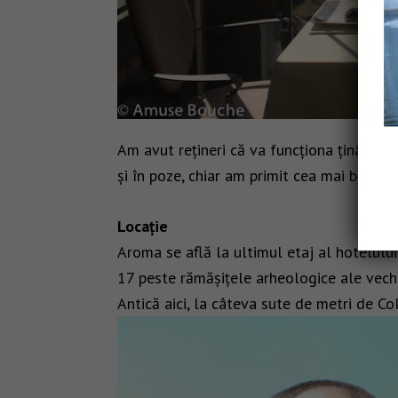
Am avut rețineri că va funcționa ținând c
și în poze, chiar am primit cea mai bună
Locație
Aroma se află la ultimul etaj al hotelului
17 peste rămășițele arheologice ale vechi
Antică aici, la câteva sute de metri de C