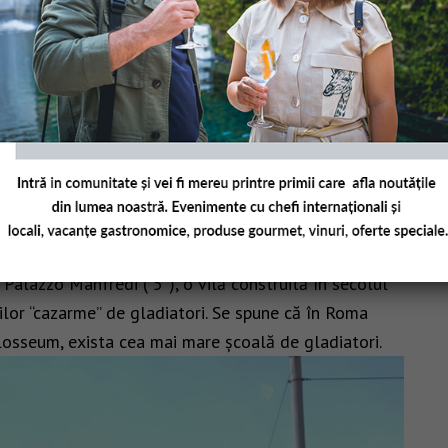
ont că discutăm despre Italia, dar după cum se vede
 masă
 Palazzo Manfredi ( 5*), o vilă construită în secolul
lor “cazarme” de gladiatori. Se spune că în Roma
olosseum, exista cea mai mare școală de gladiatori.