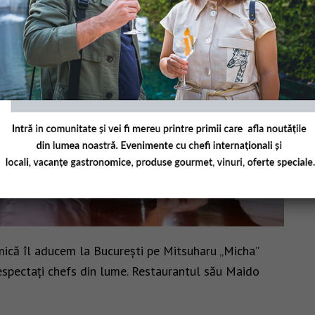
ică îl aducem la București pe Mitsuharu „Micha”
 respectați chefs din lume. Restaurantul său Maido