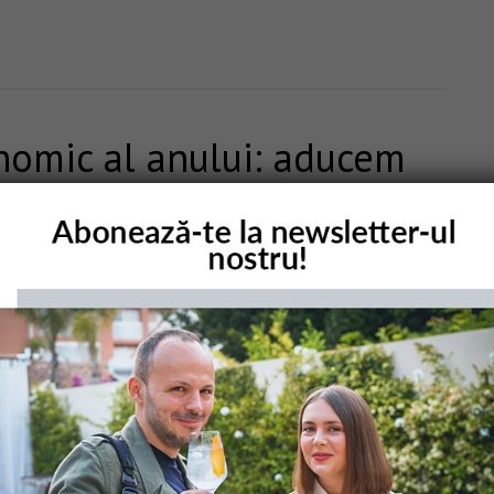
nomic al anului: aducem
al cincilea cel mai bun
!
EAVE A COMMENT