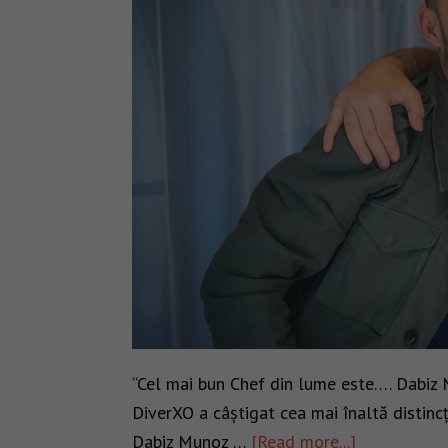
“Cel mai bun Chef din lume este…. Dabiz 
DiverXO a câștigat cea mai înaltă distin
Dabiz Munoz …
[Read more...]