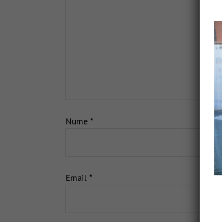
Nume
*
Email
*