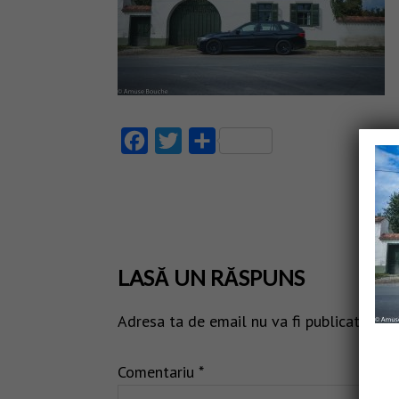
Facebook
Twitter
Partajează
LASĂ UN RĂSPUNS
Adresa ta de email nu va fi publicată.
Câm
Comentariu
*