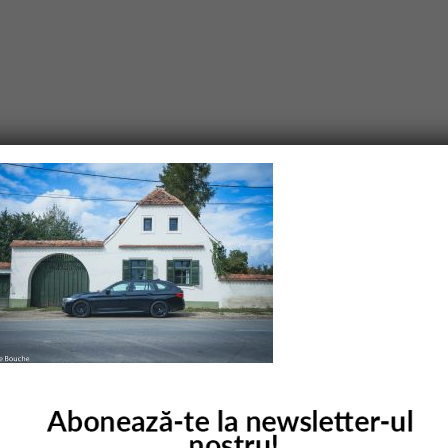
purile obligatorii sunt marcate cu
*