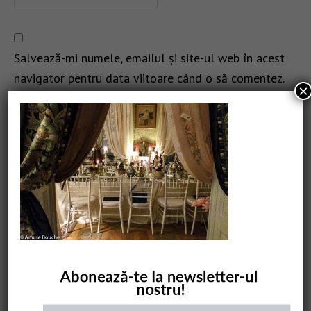
Salvează-mi numele, emailul și site-ul web în acest
navigator pentru data viitoare când o să comentez.
×
CAUTARE
COMANDĂ CARTEA NOASTRĂ