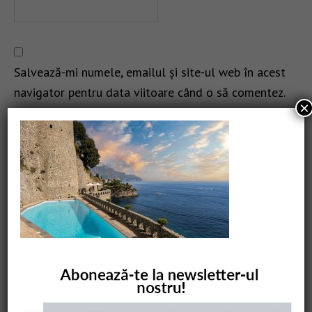
Salvează-mi numele, emailul și site-ul web în acest
navigator pentru data viitoare când o să comentez.
×
CAUTARE
COMANDĂ CARTEA NOASTRĂ