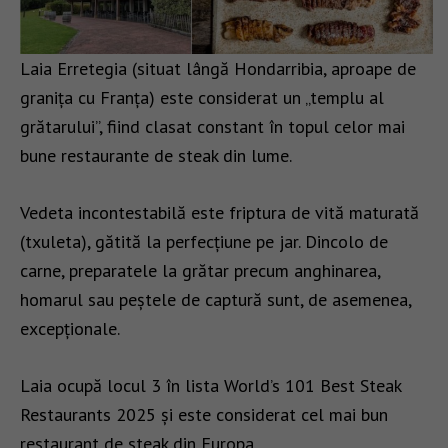
Laia Erretegia (situat lângă Hondarribia, aproape de
granița cu Franța) este considerat un „templu al
grătarului”, fiind clasat constant în topul celor mai
bune restaurante de steak din lume.
Vedeta incontestabilă este friptura de vită maturată
(txuleta), gătită la perfecțiune pe jar. Dincolo de
carne, preparatele la grătar precum anghinarea,
homarul sau peștele de captură sunt, de asemenea,
excepționale.
Laia ocupă locul 3 în lista World’s 101 Best Steak
Restaurants 2025 și este considerat cel mai bun
restaurant de steak din Europa.