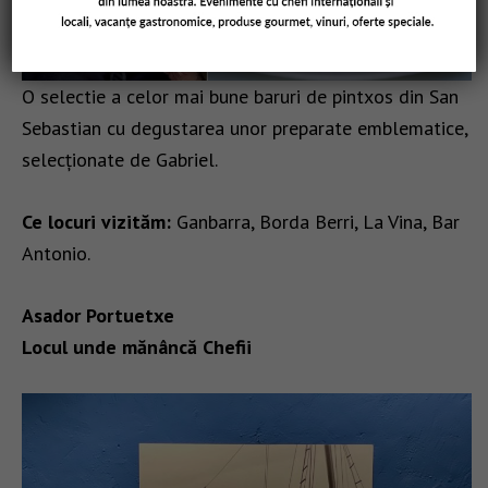
O selectie a celor mai bune baruri de pintxos din San
Sebastian cu degustarea unor preparate emblematice,
selecționate de Gabriel.
Ce locuri vizităm:
Ganbarra, Borda Berri, La Vina, Bar
Antonio.
Asador Portuetxe
Locul unde mănâncă Chefii