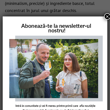
(minimalism, precizie) și ingrediente basce, totul
concentrat în jurul unui grătar deschis.
×
Înainte de a-și deschide propriul restaurant în 2023,
Tetsuro Maeda a lucrat timp de 10 ani ca sous-chef
la legendarul Asador Etxebarri (aflat la doar 450 de
metri distanță), sub îndrumarea maestrului Bittor
Arginzoniz. Acolo a învățat arta de a controla focul și
respectul absolut față de produs.
Pintxos tour cu Gabriel