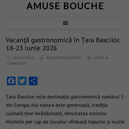
AMUSE BOUCHE
Vacanță gastronomică în Țara Bascilor.
18-23 iunie 2026
18/01/2026
AMUSEBOUCHERO
LEAVE A
COMMENT
Facebook
Twitter
Partajează
Țara Bascilor este destinația gastronomică numărul 1
din Europa. Aici natura este generoasă, tradiția
culinară bine înrădăcinată, densitatea stelelor
Michelin per cap de locuitor sfidează topurile și multe