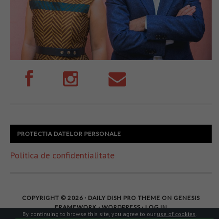
PROTECTIA DATELOR PERSONALE
Politica de confidentialitate
COPYRIGHT © 2026 ·
DAILY DISH PRO THEME
ON
GENESIS
FRAMEWORK
·
WORDPRESS
·
LOG IN
By continuing to browse this site, you agree to our
use of cookies
.