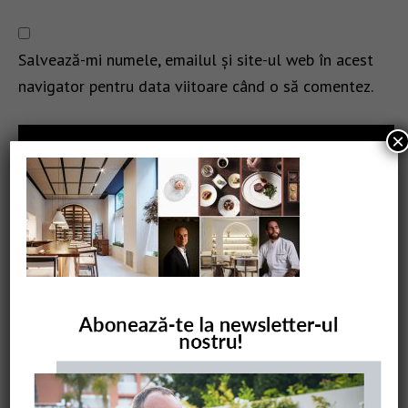
Salvează-mi numele, emailul și site-ul web în acest
navigator pentru data viitoare când o să comentez.
×
CAUTARE
COMANDĂ CARTEA NOASTRĂ