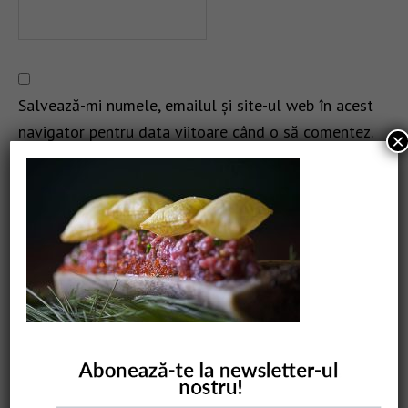
Salvează-mi numele, emailul și site-ul web în acest
navigator pentru data viitoare când o să comentez.
×
CAUTARE
COMANDĂ CARTEA NOASTRĂ