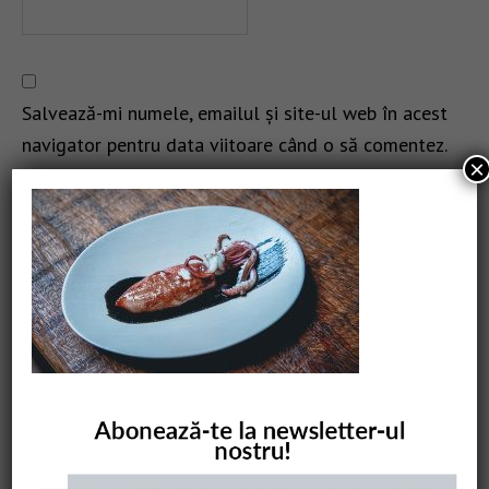
Salvează-mi numele, emailul și site-ul web în acest
navigator pentru data viitoare când o să comentez.
×
CAUTARE
COMANDĂ CARTEA NOASTRĂ