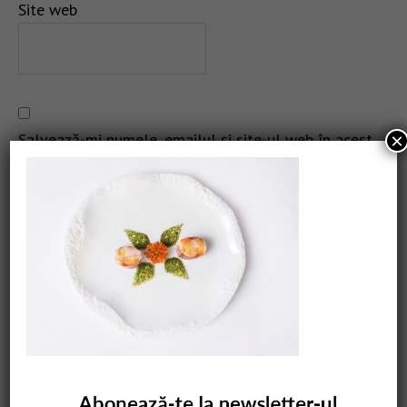
Site web
Salvează-mi numele, emailul și site-ul web în acest
×
navigator pentru data viitoare când o să comentez.
CAUTARE