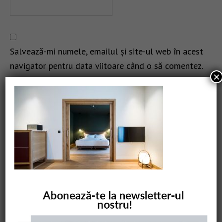
Salvează-mi numele, emailul și site-ul web în acest
navigator pentru data viitoare când o să comentez.
×
CAUTARE
COMANDĂ CARTEA NOASTRĂ