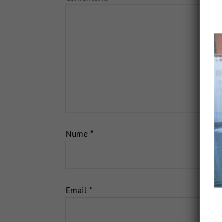
Nume
*
Email
*