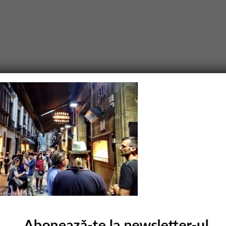
purile obligatorii sunt marcate cu
*