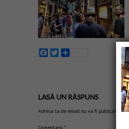
Facebook
Twitter
Partajează
LASĂ UN RĂSPUNS
Adresa ta de email nu va fi publicată.
Câm
Comentariu
*