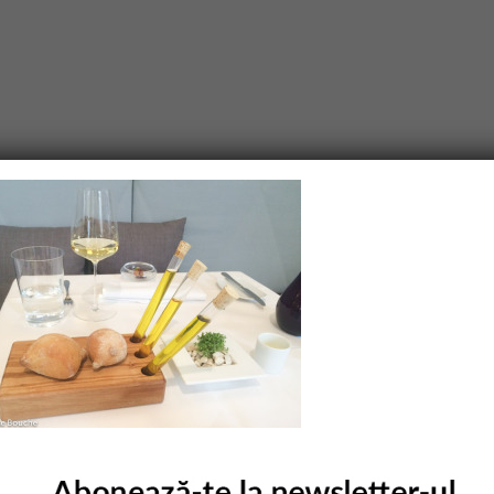
purile obligatorii sunt marcate cu
*