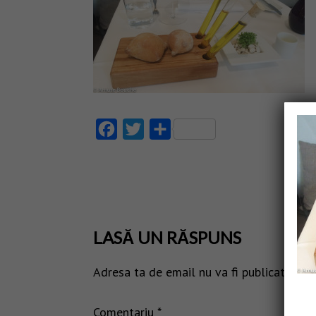
Facebook
Twitter
Partajează
LASĂ UN RĂSPUNS
Adresa ta de email nu va fi publicată.
Câm
Comentariu
*