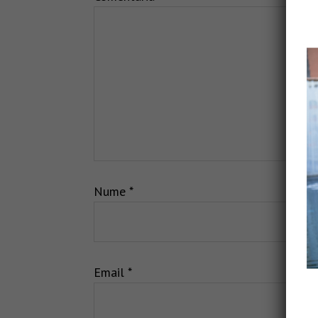
Nume
*
Email
*