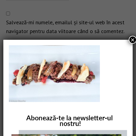
Salvează-mi numele, emailul și site-ul web în acest
navigator pentru data viitoare când o să comentez.
×
CAUTARE
COMANDĂ CARTEA NOASTRĂ