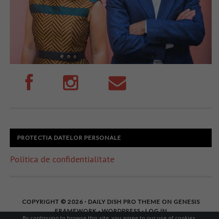
PROTECTIA DATELOR PERSONALE
Politica de confidentialitate
COPYRIGHT © 2026 ·
DAILY DISH PRO THEME
ON
GENESIS
FRAMEWORK
·
WORDPRESS
·
LOG IN
By continuing to browse this site, you agree to our
use of cookies
.