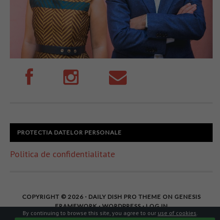
PROTECTIA DATELOR PERSONALE
Politica de confidentialitate
COPYRIGHT © 2026 ·
DAILY DISH PRO THEME
ON
GENESIS
FRAMEWORK
·
WORDPRESS
·
LOG IN
By continuing to browse this site, you agree to our
use of cookies
.