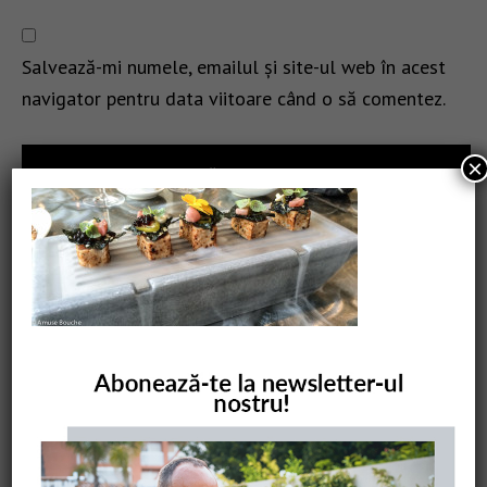
Salvează-mi numele, emailul și site-ul web în acest
navigator pentru data viitoare când o să comentez.
×
CAUTARE
COMANDĂ CARTEA NOASTRĂ