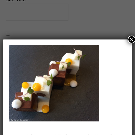
×
Salvează-mi numele, emailul și site-ul web în acest
navigator pentru data viitoare când o să comentez.
CAUTARE
COMANDĂ CARTEA NOASTRĂ