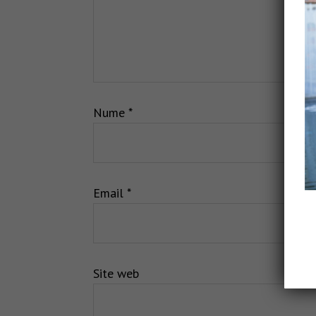
Nume
*
Email
*
Site web