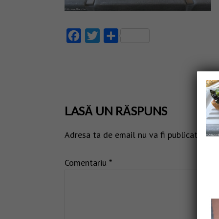
Facebook
Twitter
Partajează
LASĂ UN RĂSPUNS
Adresa ta de email nu va fi publicată.
Câm
Comentariu
*