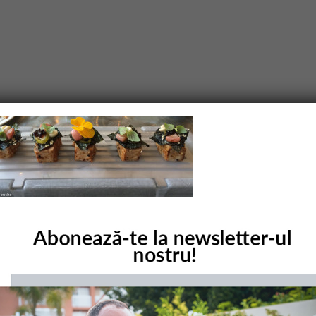
purile obligatorii sunt marcate cu
*