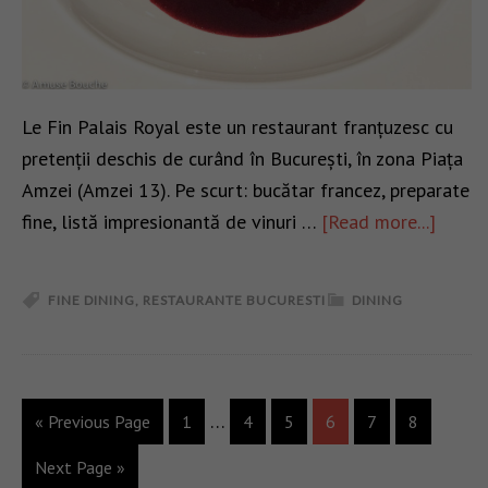
Le Fin Palais Royal este un restaurant franțuzesc cu
pretenții deschis de curând în București, în zona Piața
Amzei (Amzei 13). Pe scurt: bucătar francez, preparate
fine, listă impresionantă de vinuri …
[Read more...]
FINE DINING
,
RESTAURANTE BUCURESTI
DINING
…
« Previous Page
1
4
5
6
7
8
Next Page »