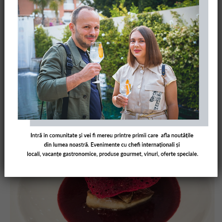
EAT & TRAVEL
,
STELE MICHELIN
CITY BREAK VIENA
,
FINE DINING
,
RESTAURANTE VIENA
Restaurant Le Fin Palais Royal:
preparate fine în Piața Amzei
29/12/2014
AMUSEBOUCHERO
LEAVE A
COMMENT