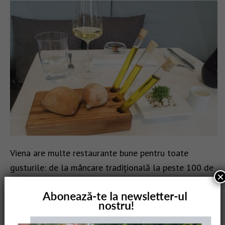
Viena are multe restaurante bune pentru toate
gusturile: de la mâncare tradițională la peste 100 de
×
opțiuni pentru vegetarieni, locații cu vedere deasupra
orașului și stele Michelin. Am selectat …
[Read
more...]