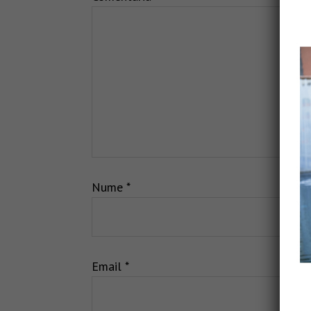
Nume
*
Email
*