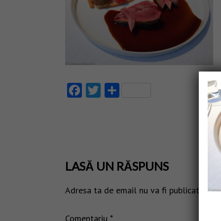
Facebook
Twitter
Partajează
LASĂ UN RĂSPUNS
Adresa ta de email nu va fi publicată.
Câm
Comentariu
*