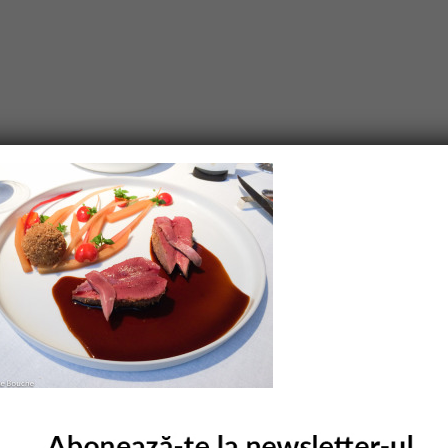
purile obligatorii sunt marcate cu
*