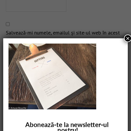
Salvează-mi numele, emailul și site-ul web în acest
×
navigator pentru data viitoare când o să comentez.
CAUTARE
COMANDĂ CARTEA NOASTRĂ