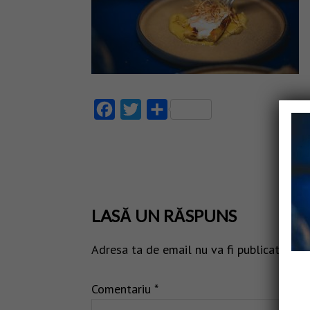
Facebook
Twitter
Partajează
LASĂ UN RĂSPUNS
Adresa ta de email nu va fi publicată.
Câm
Comentariu
*