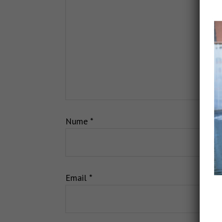
Nume
*
Email
*