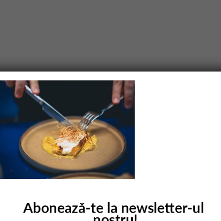
purile obligatorii sunt marcate cu
*