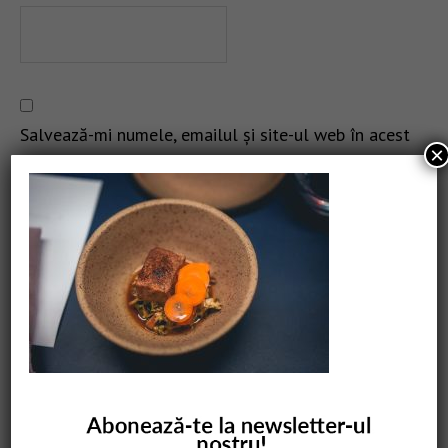
Salvează-mi numele, emailul și site-ul web în acest
×
navigator pentru data viitoare când o să comentez.
CAUTARE
COMANDĂ CARTEA NOASTRĂ