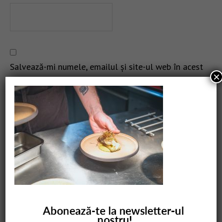
Salvează-mi numele, emailul și site-ul web în acest
×
navigator pentru data viitoare când o să comentez.
CAUTARE
COMANDĂ CARTEA NOASTRĂ