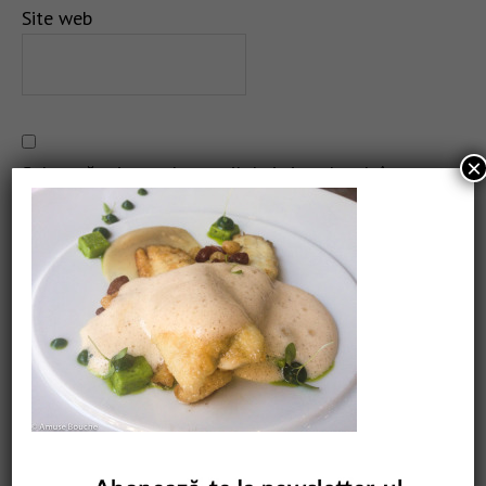
Site web
×
Salvează-mi numele, emailul și site-ul web în acest
navigator pentru data viitoare când o să comentez.
CAUTARE