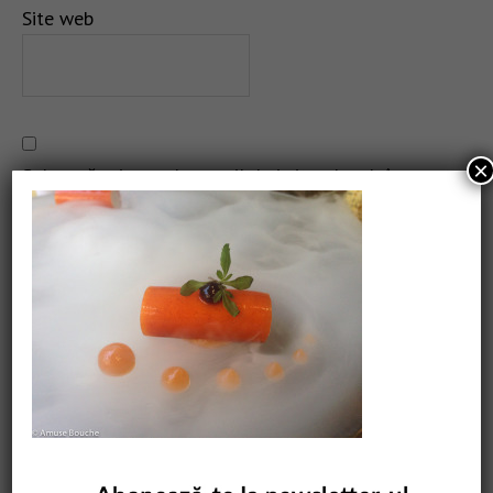
Site web
×
Salvează-mi numele, emailul și site-ul web în acest
navigator pentru data viitoare când o să comentez.
CAUTARE