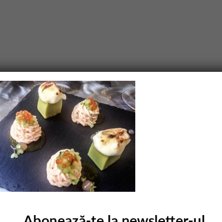
purile obligatorii sunt marcate cu
*