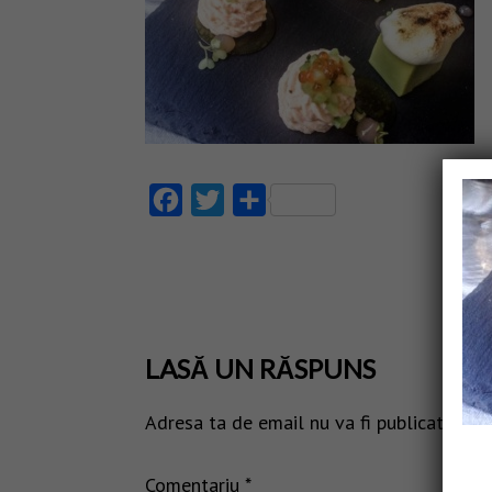
Facebook
Twitter
Partajează
LASĂ UN RĂSPUNS
Adresa ta de email nu va fi publicată.
Câm
Comentariu
*