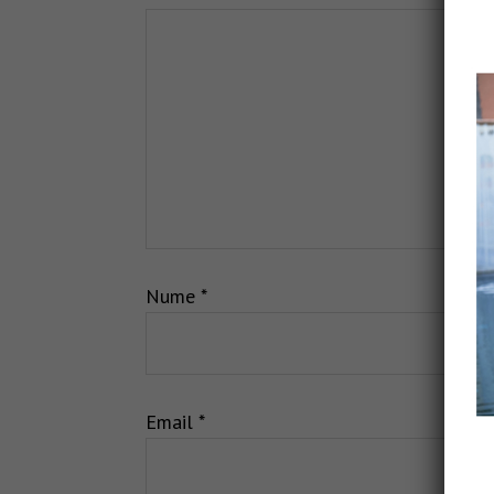
Nume
*
Email
*