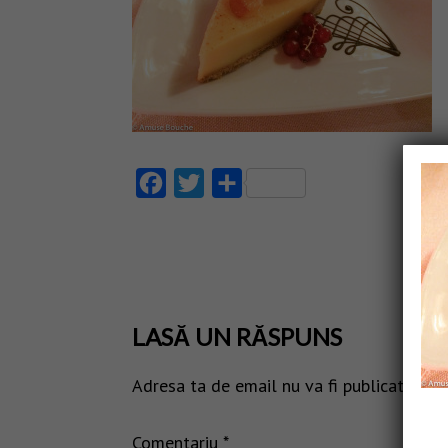
Facebook
Twitter
Partajează
LASĂ UN RĂSPUNS
Adresa ta de email nu va fi publicată.
Câm
Comentariu
*