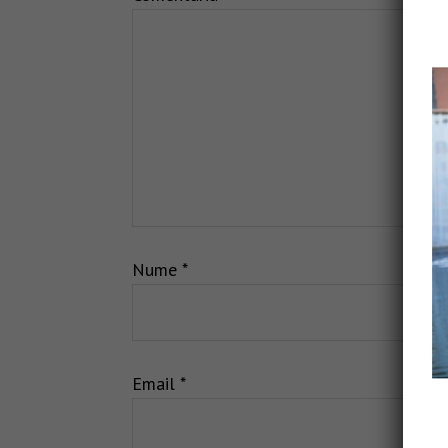
Nume
*
Email
*