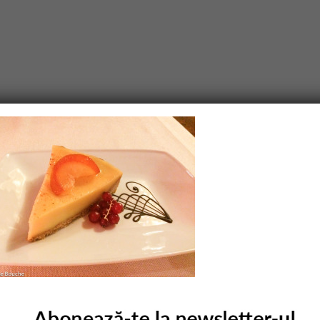
purile obligatorii sunt marcate cu
*