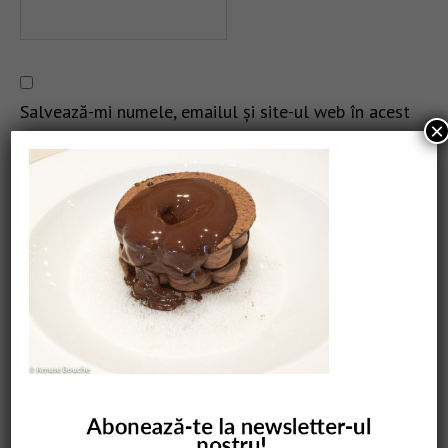
Salvează-mi numele, emailul și site-ul web în acest
×
navigator pentru data viitoare când o să comentez.
CAUTARE
COMANDĂ CARTEA NOASTRĂ