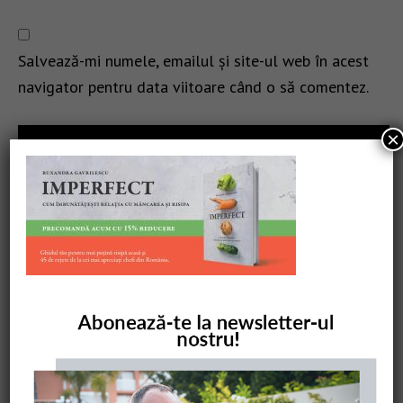
Salvează-mi numele, emailul și site-ul web în acest
navigator pentru data viitoare când o să comentez.
×
CAUTARE
COMANDĂ CARTEA NOASTRĂ