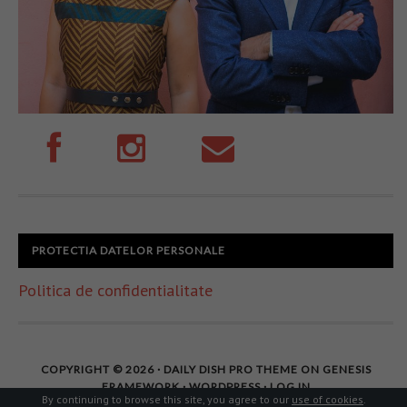
PROTECTIA DATELOR PERSONALE
Politica de confidentialitate
COPYRIGHT © 2026 ·
DAILY DISH PRO THEME
ON
GENESIS
FRAMEWORK
·
WORDPRESS
·
LOG IN
By continuing to browse this site, you agree to our
use of cookies
.