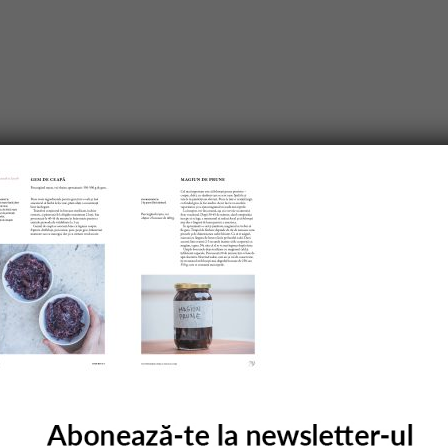
purile obligatorii sunt marcate cu
*