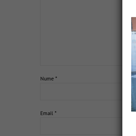
Nume
*
Email
*