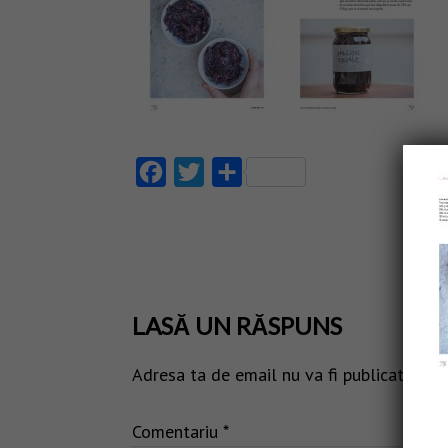
Facebook
Twitter
Partajează
LASĂ UN RĂSPUNS
Adresa ta de email nu va fi publicată.
Câm
Comentariu
*