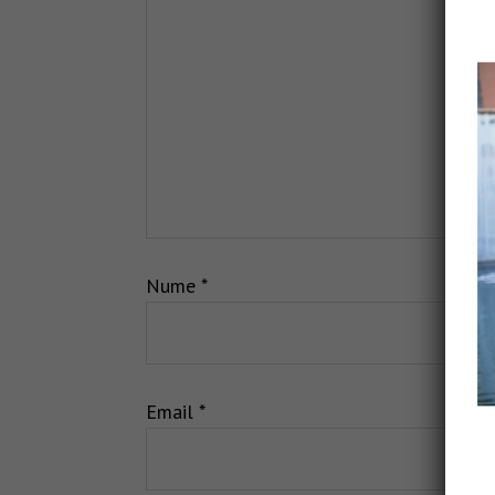
Nume
*
Email
*