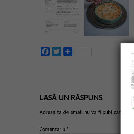
Facebook
Twitter
Partajează
LASĂ UN RĂSPUNS
Adresa ta de email nu va fi publicată.
Câm
Comentariu
*