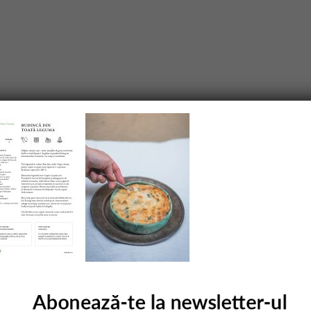
purile obligatorii sunt marcate cu
*