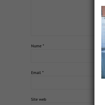
Nume
*
Email
*
Site web