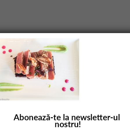
purile obligatorii sunt marcate cu
*