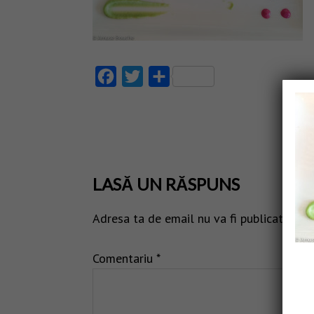
Facebook
Twitter
Partajează
LASĂ UN RĂSPUNS
Adresa ta de email nu va fi publicată.
Câm
Comentariu
*