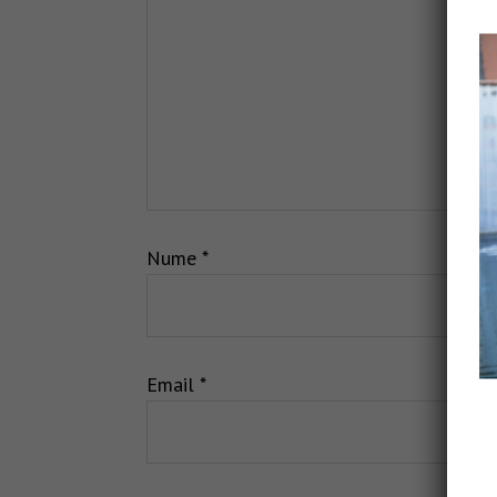
Nume
*
Email
*