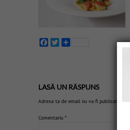
Facebook
Twitter
Partajează
LASĂ UN RĂSPUNS
Adresa ta de email nu va fi publicată.
Câm
Comentariu
*