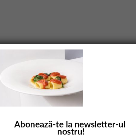
purile obligatorii sunt marcate cu
*