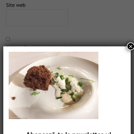
Site web
×
Salvează-mi numele, emailul și site-ul web în acest
navigator pentru data viitoare când o să comentez.
CAUTARE