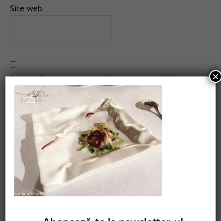
Site web
×
Salvează-mi numele, emailul și site-ul web în acest
navigator pentru data viitoare când o să comentez.
CAUTARE