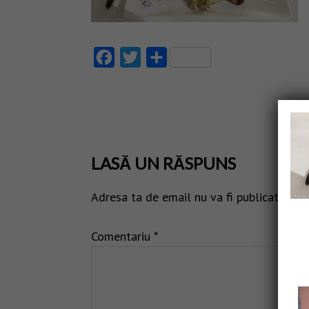
Facebook
Twitter
Partajează
LASĂ UN RĂSPUNS
Adresa ta de email nu va fi publicată.
Câm
Comentariu
*