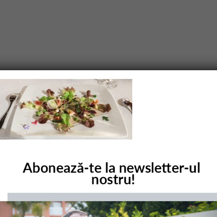
purile obligatorii sunt marcate cu
*