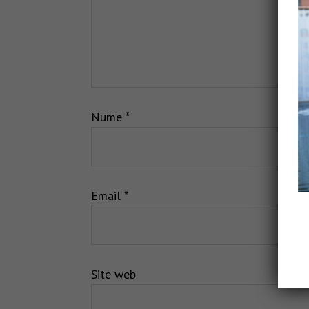
Nume
*
Email
*
Site web