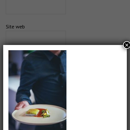
Site web
×
Salvează-mi numele, emailul și site-ul web în acest
navigator pentru data viitoare când o să comentez.
CAUTARE