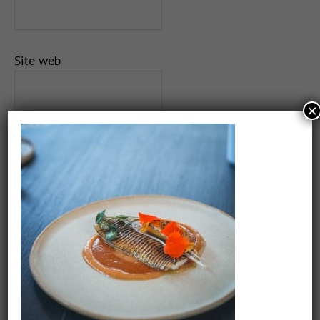
Site web
×
Salvează-mi numele, emailul și site-ul web în acest
navigator pentru data viitoare când o să comentez.
CAUTARE