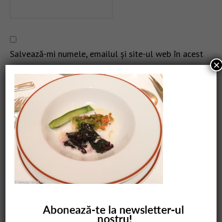
Salvează-mi numele, emailul și site-ul web în acest
×
navigator pentru data viitoare când o să comentez.
CAUTARE
COMANDĂ CARTEA NOASTRĂ