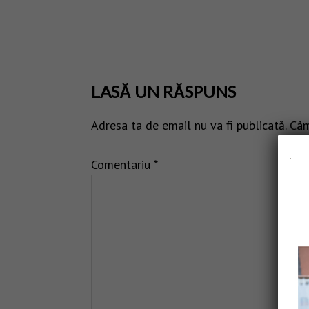
LASĂ UN RĂSPUNS
Adresa ta de email nu va fi publicată.
Câm
Comentariu
*