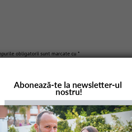
purile obligatorii sunt marcate cu
*