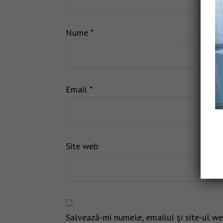
Nume
*
Email
*
Site web
Salvează-mi numele, emailul și site-ul we