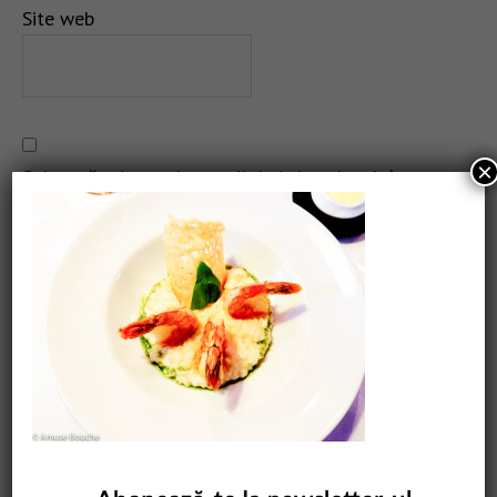
Site web
×
Salvează-mi numele, emailul și site-ul web în acest
navigator pentru data viitoare când o să comentez.
CAUTARE