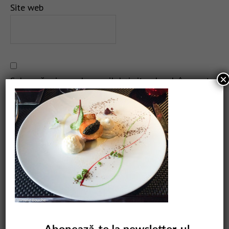
Site web
×
Salvează-mi numele, emailul și site-ul web în acest
navigator pentru data viitoare când o să comentez.
CAUTARE