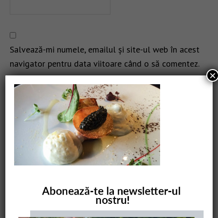
Salvează-mi numele, emailul și site-ul web în acest
navigator pentru data viitoare când o să comentez.
×
CAUTARE
COMANDĂ CARTEA NOASTRĂ