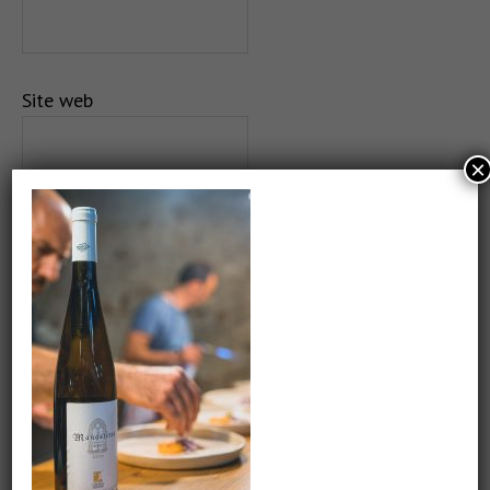
Site web
×
Salvează-mi numele, emailul și site-ul web în acest
navigator pentru data viitoare când o să comentez.
CAUTARE