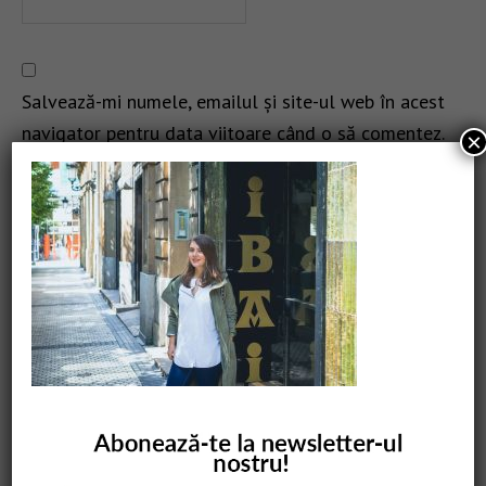
Salvează-mi numele, emailul și site-ul web în acest
navigator pentru data viitoare când o să comentez.
×
CAUTARE
COMANDĂ CARTEA NOASTRĂ